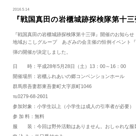
2016.5.14
『戦国真田の岩櫃城跡探検隊第十三
『戦国真田の岩櫃城跡探検隊第十三弾』開催のお知らせ
地域おこしグループ あざみの会主催の恒例イベント『
弾の開催が決定しました。
日 時：平成28年5月28日（土）13：00～16：00
開催場所：岩櫃ふれあいの郷コンベンションホール
群馬県吾妻郡東吾妻町大字原町1046
℡0279-68-2601
参加対象：小学生以上（小学生は成人の引率者が必要）
参 加 料：無料
服 装：今回は野外活動はありません。おしゃれな服