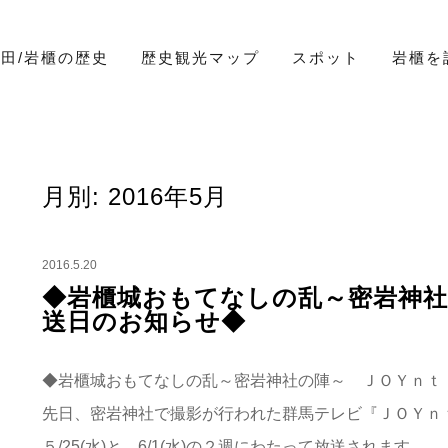
ロローグの地 岩櫃（いわびつ）
田/岩櫃の歴史
歴史観光マップ
スポット
岩櫃を
EWS / EVENT
月別: 2016年5月
2016.5.20
◆岩櫃城おもてなしの乱～密岩神社
送日のお知らせ◆
◆岩櫃城おもてなしの乱～密岩神社の陣～ ＪＯＹｎｔ
先日、密岩神社で撮影が行われた群馬テレビ『ＪＯＹｎ
５/25(水)と、6/1(水)の２週にわたって放送されます。