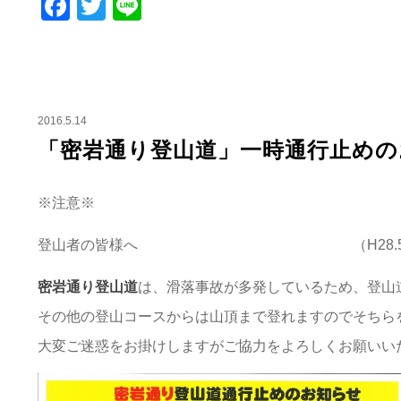
Facebook
Twitter
Line
2016.5.14
「密岩通り登山道」一時通行止めの
※注意※
登山者の皆様へ （H28.5.1
密岩通り登山道
は、滑落事故が多発しているため、登山
その他の登山コースからは山頂まで登れますのでそちら
大変ご迷惑をお掛けしますがご協力をよろしくお願いい